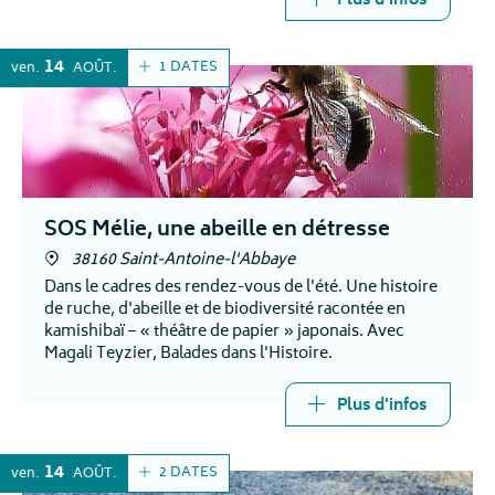
Plus d'infos
14
1 DATES
ven.
AOÛT
SOS Mélie, une abeille en détresse
38160 Saint-Antoine-l'Abbaye
Dans le cadres des rendez-vous de l'été. Une histoire
de ruche, d'abeille et de biodiversité racontée en
kamishibaï – « théâtre de papier » japonais. Avec
Magali Teyzier, Balades dans l'Histoire.
Plus d'infos
14
2 DATES
ven.
AOÛT