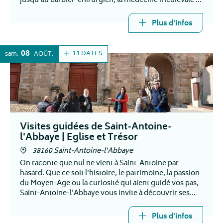
jusqu'au barbier-chirurgien, la médecine médiévale se
dévoile et vous surprend !
Plus d'infos
08
13 DATES
sam.
AOÛT
Visites guidées de Saint-Antoine-
l'Abbaye | Eglise et Trésor
38160 Saint-Antoine-l'Abbaye
On raconte que nul ne vient à Saint-Antoine par
hasard. Que ce soit l'histoire, le patrimoine, la passion
du Moyen-Age ou la curiosité qui aient guidé vos pas,
Saint-Antoine-l'Abbaye vous invite à découvrir ses
secrets et son histoire millénaire.
Plus d'infos