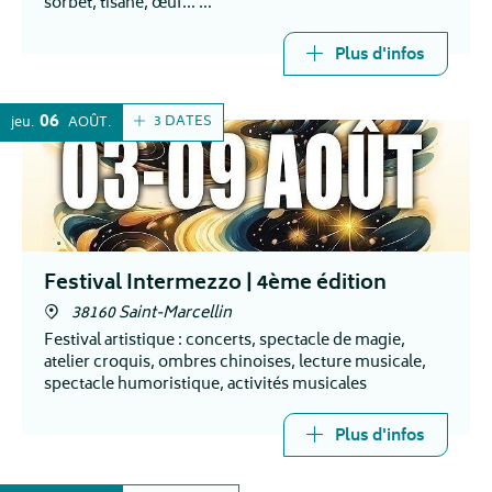
sorbet, tisane, œuf…
Restauration et buvette sur place
Plus d'infos
06
3 DATES
jeu.
AOÛT
Festival Intermezzo | 4ème édition
38160 Saint-Marcellin
Festival artistique : concerts, spectacle de magie,
atelier croquis, ombres chinoises, lecture musicale,
spectacle humoristique, activités musicales
Plus d'infos