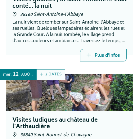
Visites guidées | Si Saint-Antoine m'était
conté... la nuit
38160 Saint-Antoine-l'Abbaye
La nuit vient de tomber sur Saint-Antoine-l'Abbaye et
ses ruelles. Quelques lampadaires éclairent les rues et
la Grande Cour. A la nuit tombée, le village prend
d'autres couleurs et ambiances. Traversez le temps, et
apprenez des anciennes histoires.
Plus d'infos
12
2 DATES
mer.
AOÛT
Visites ludiques au château de
l'Arthaudière
38840 Saint-Bonnet-de-Chavagne