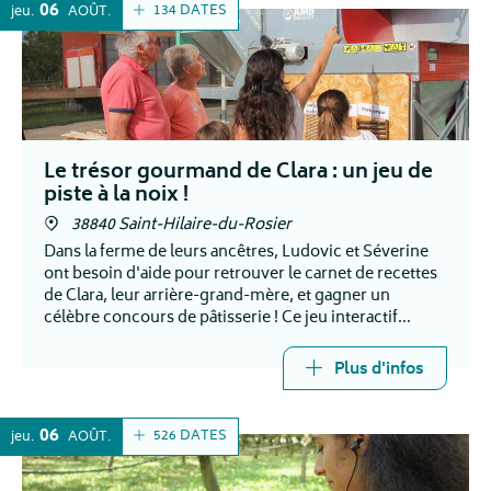
06
134 DATES
jeu.
AOÛT
Le trésor gourmand de Clara : un jeu de
piste à la noix !
38840 Saint-Hilaire-du-Rosier
Dans la ferme de leurs ancêtres, Ludovic et Séverine
ont besoin d'aide pour retrouver le carnet de recettes
de Clara, leur arrière-grand-mère, et gagner un
célèbre concours de pâtisserie ! Ce jeu interactif
emmène les participants dans une aventure d'1h30
Plus d'infos
06
526 DATES
jeu.
AOÛT