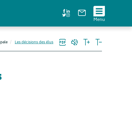
Suivez
Menu
nous
!
ipale
Les décisions des élus
s