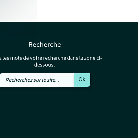
Recherche
z les mots de votre recherche dans la zone ci-
dessous.
Recherchez
Ok
sur
le
site