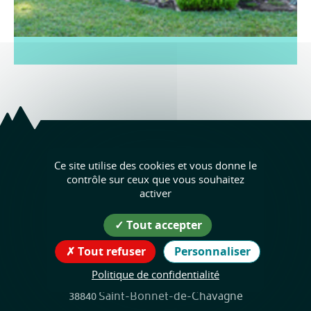
Saint-Bonnet
Ce site utilise des cookies et vous donne le
contrôle sur ceux que vous souhaitez
de-Chavagne
activer
Coordonnées
Tout accepter
de la mairie
Tout refuser
Personnaliser
50 Rue du Marquis de la Porte
Politique de confidentialité
38840 Saint-Bonnet-de-Chavagne