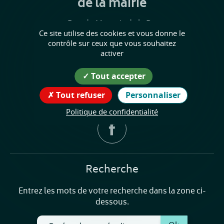
de la mairie
50 Rue du Marquis de la Porte
Ce site utilise des cookies et vous donne le
38840 Saint-Bonnet-de-Chavagne
contrôle sur ceux que vous souhaitez
activer
04.76.38.50.68
Tout accepter
mairie@saint-bonnet-de-chavagne.fr
Tout refuser
Personnaliser
Suivez nous !
Politique de confidentialité
Recherche
Entrez les mots de votre recherche dans la zone ci-
dessous.
Recherchez