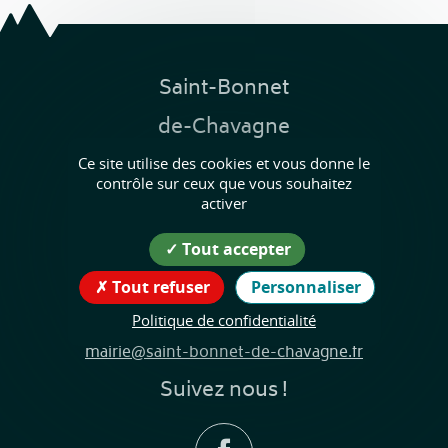
Saint-Bonnet
de-Chavagne
Ce site utilise des cookies et vous donne le
Coordonnées
contrôle sur ceux que vous souhaitez
de la mairie
activer
50 Rue du Marquis de la Porte
Tout accepter
38840 Saint-Bonnet-de-Chavagne
Tout refuser
Personnaliser
04.76.38.50.68
Politique de confidentialité
mairie@saint-bonnet-de-chavagne.fr
Suivez nous !