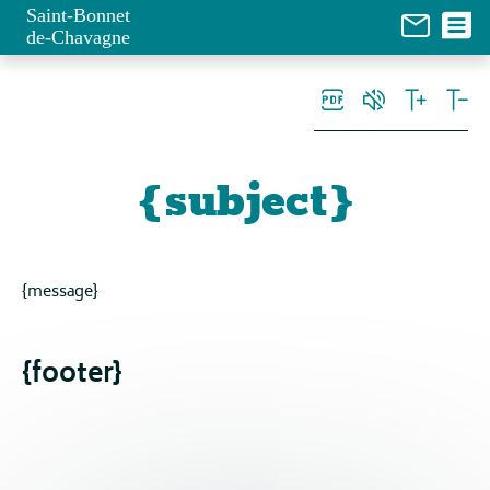
Panneau de gestion des cookies
Saint-Bonnet
de-Chavagne
{subject}
{message}
{footer}