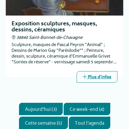
Exposition sculptures, masques,
dessins, céramiques
38840 Saint-Bonnet-de-Chavagne
Sculpture, masques de Pascal Peyron "Animal" ;
Dessins de Marion Gay "Paréidodie"" ; Peinture,
dessin, sculpture, céramique d'Emmanuelle Grivet
"Sorties de réserve" - vernissage samedi 5 septembre
à 16h
Plus d'infos
Aujourd'hui (3)
Ce week-end (4)
Cette semaine (5)
Tout l'agenda