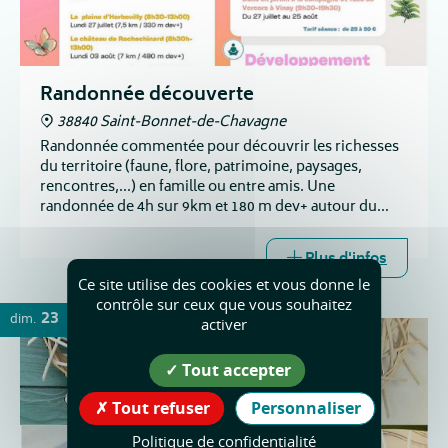
Randonnée découverte
38840 Saint-Bonnet-de-Chavagne
Randonnée commentée pour découvrir les richesses
du territoire (faune, flore, patrimoine, paysages,
rencontres,...) en famille ou entre amis. Une
randonnée de 4h sur 9km et 180 m dev+ autour du
château de l'Arthaudière et du village.
Plus d'infos
Ce site utilise des cookies et vous donne le
contrôle sur ceux que vous souhaitez
23
dim.
AOÛT
activer
Tout accepter
Tout refuser
Personnaliser
Politique de confidentialité