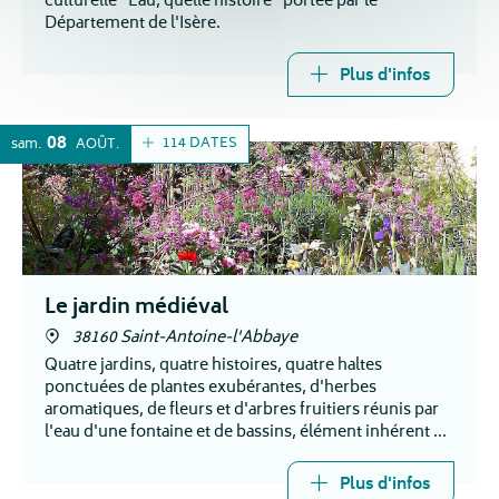
culturelle "Eau, quelle histoire" portée par le
Département de l'Isère.
Plus d'infos
08
114 DATES
sam.
AOÛT
Le jardin médiéval
38160 Saint-Antoine-l'Abbaye
Quatre jardins, quatre histoires, quatre haltes
ponctuées de plantes exubérantes, d'herbes
aromatiques, de fleurs et d'arbres fruitiers réunis par
l'eau d'une fontaine et de bassins, élément inhérent et
fondateur de l'essence même du jardin.
Plus d'infos