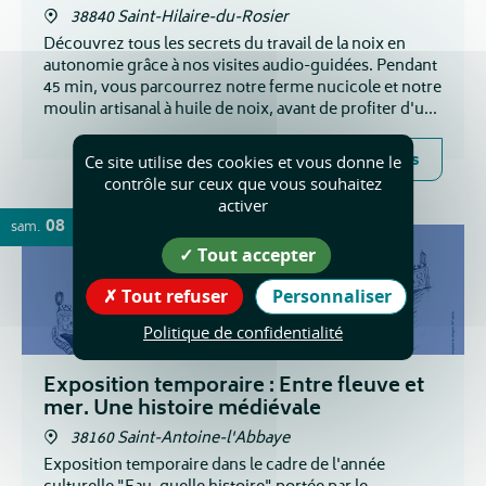
38840 Saint-Hilaire-du-Rosier
Découvrez tous les secrets du travail de la noix en
autonomie grâce à nos visites audio-guidées. Pendant
45 min, vous parcourrez notre ferme nucicole et notre
moulin artisanal à huile de noix, avant de profiter d'une
dégustation de nos produits !
Plus d'infos
Ce site utilise des cookies et vous donne le
contrôle sur ceux que vous souhaitez
activer
08
79 DATES
sam.
AOÛT
Tout accepter
Tout refuser
Personnaliser
Politique de confidentialité
Exposition temporaire : Entre fleuve et
mer. Une histoire médiévale
38160 Saint-Antoine-l'Abbaye
Exposition temporaire dans le cadre de l'année