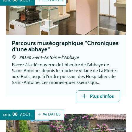
08
115 DATES
sam.
AOÛT
Parcours muséographique "Chroniques
d'une abbaye"
38160 Saint-Antoine-l'Abbaye
Partez à la découverte de l'histoire de l'abbaye de
Saint-Antoine, depuis le modeste village de La Motte-
aux-Bois jusqu'à l'ordre puissant des Hospitaliers de
Saint-Antoine, ces moines-guérisseurs qui
rayonnèrent sur toute l'Europe médiévale.
Plus d'infos
08
96 DATES
sam.
AOÛT