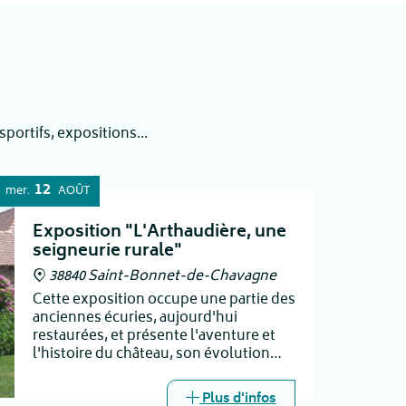
ortifs, expositions...
12
mer.
AOÛT
Exposition "L'Arthaudière, une
seigneurie rurale"
38840 Saint-Bonnet-de-Chavagne
Cette exposition occupe une partie des
anciennes écuries, aujourd'hui
restaurées, et présente l'aventure et
l'histoire du château, son évolution
architecturale, son environnement, et
les hommes qui y ont vécu.
Plus d'infos