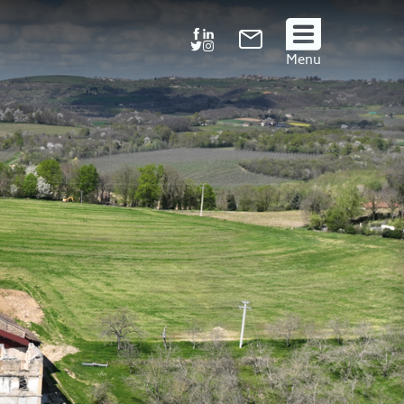
Suivez
Menu
nous
!