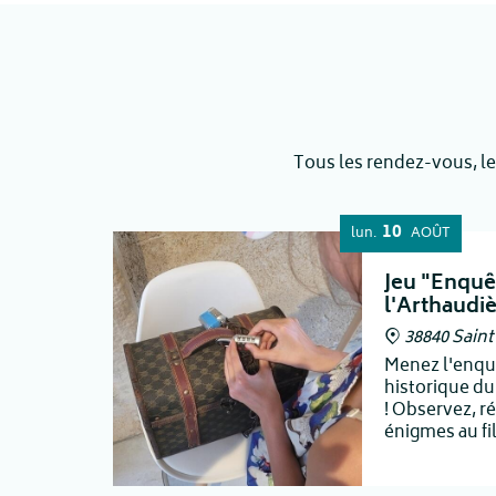
Tous les rendez-vous, le
10
lun.
AOÛT
Jeu "Enquê
l'Arthaudi
38840 Sain
Menez l'enquê
historique du
! Observez, ré
énigmes au fi
vivre en famil