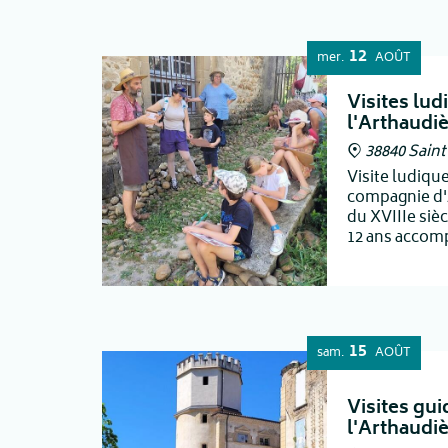
12
mer.
AOÛT
Visites lud
l'Arthaudi
38840 Sain
Visite ludiqu
compagnie d'
du XVIIIe sièc
12 ans accom
15
sam.
AOÛT
Visites gu
l'Arthaudi