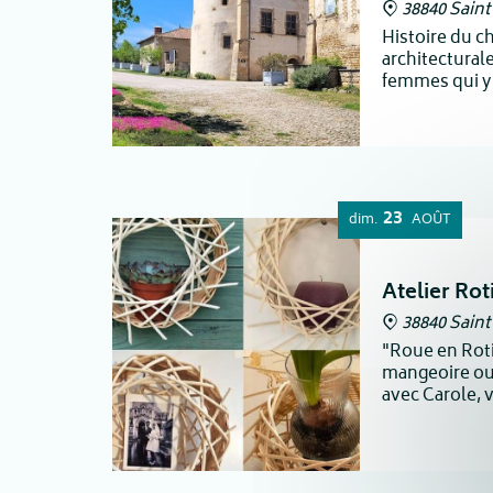
38840 Sain
Histoire du c
architectural
femmes qui y
23
dim.
AOÛT
Atelier Rot
38840 Sain
"Roue en Roti
mangeoire ou
avec Carole, 