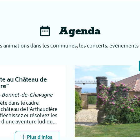
Agenda
s animations dans les communes, les concerts, événements sp
te au Château de
ère"
t-Bonnet-de-Chavagne
te dans le cadre
 château de l'Arthaudière
fléchissez et résolvez les
l d'une aventure ludique à
le ou entre amis.
Plus d'infos