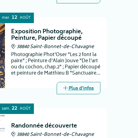
12
mer.
AOÛT
Exposition Photographie,
Peinture, Papier découpé
38840 Saint-Bonnet-de-Chavagne
Photographie Phot'Oser "Les 2 font la
paire" ; Peinture d'Alain Jouve "De l'art
ou du cochon, chap.2" ; Papier découpé
et peinture de Matthieu B "Sanctuaires,
fragiles" - vernissage jeudi 30 juillet à
18h30
Plus d'infos
22
sam.
AOÛT
Randonnée découverte
38840 Saint-Bonnet-de-Chavagne