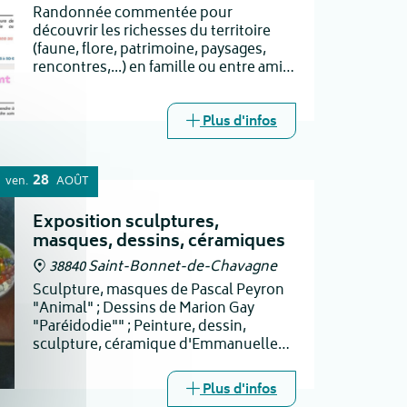
Randonnée commentée pour
découvrir les richesses du territoire
(faune, flore, patrimoine, paysages,
rencontres,...) en famille ou entre amis.
Une randonnée de 4h sur 9km et 180 m
dev+ autour du château de
l'Arthaudière et du village.
Plus d'infos
28
ven.
AOÛT
Exposition sculptures,
masques, dessins, céramiques
38840 Saint-Bonnet-de-Chavagne
Sculpture, masques de Pascal Peyron
"Animal" ; Dessins de Marion Gay
"Paréidodie"" ; Peinture, dessin,
sculpture, céramique d'Emmanuelle
Grivet "Sorties de réserve" - vernissage
samedi 5 septembre à 16h
Plus d'infos