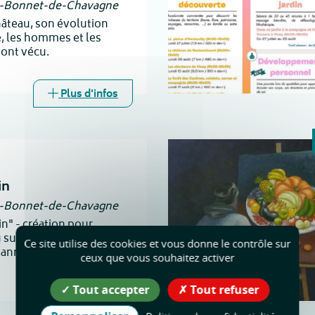
t-Bonnet-de-Chavagne
hâteau, son évolution
e, les hommes et les
 ont vécu.
Plus d'infos
in
t-Bonnet-de-Chavagne
n" - création pour
 suspension à plante -
Ce site utilise des cookies et vous donne le contrôle sur
vannière professionnelle
ceux que vous souhaitez activer
Tout accepter
Tout refuser
Plus d'infos