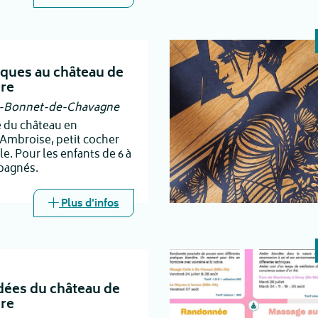
iques au château de
ère
t-Bonnet-de-Chavagne
e du château en
Ambroise, petit cocher
le. Pour les enfants de 6 à
pagnés.
Plus d'infos
idées du château de
ère