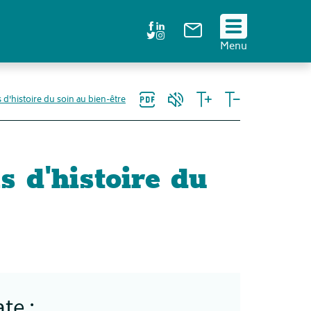
Suivez
Menu
nous
!
'histoire du soin au bien-être
 d'histoire du
te :