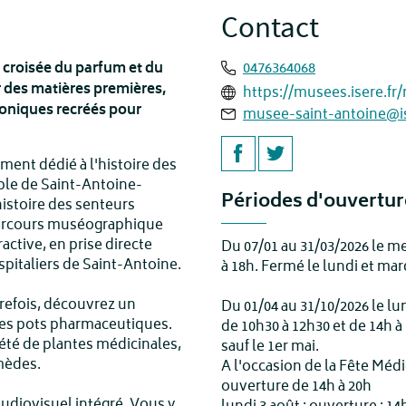
Contact
 croisée du parfum et du
0476364068
r des matières premières,
https://musees.isere.f
coniques recréés pour
musee-saint-antoine@is
nt dédié à l'histoire des
ble de Saint-Antoine-
Périodes d'ouvertur
histoire des senteurs
 parcours muséographique
active, en prise directe
Du 07/01 au 31/03/2026 le m
spitaliers de Saint-Antoine.
à 18h. Fermé le lundi et mar
trefois, découvrez un
Du 01/04 au 31/10/2026 le lu
les pots pharmaceutiques.
de 10h30 à 12h30 et de 14h à
été de plantes médicinales,
sauf le 1er mai.
emèdes.
A l'occasion de la Fête Médi
ouverture de 14h à 20h
audiovisuel intégré. Vous y