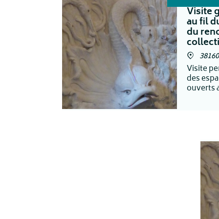
Visite 
au fil 
du reno
collect
38160
Visite p
des espa
ouverts 