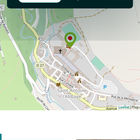
Leaflet
| Map