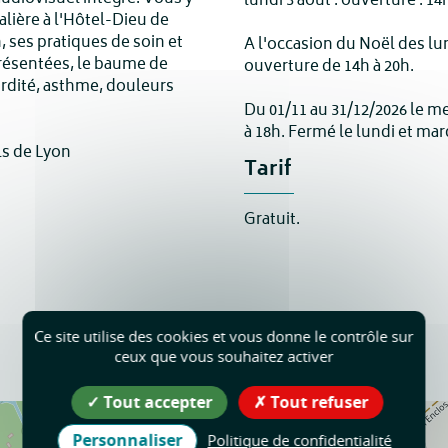
lundi 3 août : ouverture : 14
alière à l'Hôtel-Dieu de
, ses pratiques de soin et
A l'occasion du Noël des l
présentées, le baume de
ouverture de 14h à 20h.
rdité, asthme, douleurs
Du 01/11 au 31/12/2026 le m
à 18h. Fermé le lundi et mar
ls de Lyon
Tarif
Gratuit.
Musée de Saint-Antoine-l'Abbaye
Ce site utilise des cookies et vous donne le contrôle sur
Le Noviciat
ceux que vous souhaitez activer
38160
Saint-Antoine-l'Abbaye
Tout accepter
Tout refuser
Personnaliser
Politique de confidentialité