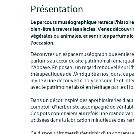
Présentation
Le parcours muséographique retrace l'histoire
bien-être à travers les siècles. Venez découvri
végétales ou animales, et sentir les parfums i
l'occasion.
Découvrez un espace muséographique entièreme
parfums au cœur du site patrimonial remarqua
l'Abbaye. En posant un regard renouvelé sur l'
thérapeutiques de l'Antiquité à nos jours, ce
invite à une découverte polysensorielle et inter
avec le patrimoine laissé en héritage par les Ho
Dans un décor inspiré des apothicaireries d'au
comptoir d'herboriste accompagné de véritab
Ces pots contenaient autrefois une grande vari
utilisées dans la fabrication minutieuse des r
Ce dispositif immersif s'enrichit d'un contenu 