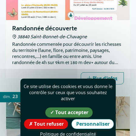
Randonnée découverte
38840 Saint-Bonnet-de-Chavagne
Randonnée commentée pour découvrir les richesses
du territoire (faune, flore, patrimoine, paysages,
rencontres,...) en famille ou entre amis. Une
randonnée de 4h sur 9km et 180 m dev+ autour du
château de l'Arthaudière et du village.
Plus d'infos
Ce site utilise des cookies et vous donne le
contrôle sur ceux que vous souhaitez
23
dim.
AOÛT
activer
Tout accepter
Tout refuser
Personnaliser
Politique de confidentialité