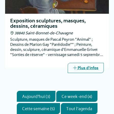
Exposition sculptures, masques,
dessins, céramiques
38840 Saint-Bonnet-de-Chavagne
Sculpture, masques de Pascal Peyron "Animal" ;
Dessins de Marion Gay "Paréidodie"" ; Peinture,
dessin, sculpture, céramique d'Emmanuelle Grivet
"Sorties de réserve" - vernissage samedi 5 septembre
à 16h
Plus d'infos
Aujourd'hui (3)
Ce week-end (4)
Cette semaine (5)
Tout l'agenda