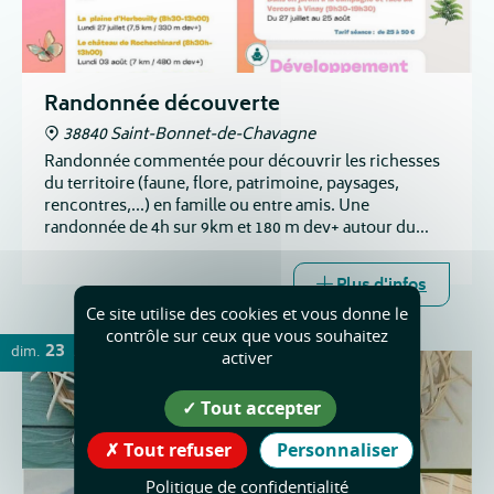
Randonnée découverte
38840 Saint-Bonnet-de-Chavagne
Randonnée commentée pour découvrir les richesses
du territoire (faune, flore, patrimoine, paysages,
rencontres,...) en famille ou entre amis. Une
randonnée de 4h sur 9km et 180 m dev+ autour du
château de l'Arthaudière et du village.
Plus d'infos
Ce site utilise des cookies et vous donne le
contrôle sur ceux que vous souhaitez
23
dim.
AOÛT
activer
Tout accepter
Tout refuser
Personnaliser
Politique de confidentialité