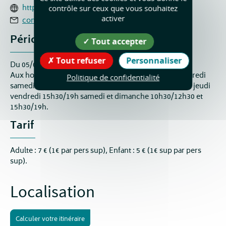
https://www.chateau-arthaudiere.com/
contrôle sur ceux que vous souhaitez
activer
contact@chateau-arthaudiere.com
Périodes d'ouverture
Tout accepter
Tout refuser
Personnaliser
Du 05/06 au 20/09/2026 tous les jours.
Aux horaires des expositions : juin et septembre vendredi
Politique de confidentialité
samedi dimanche 15h30/19h - juillet et août mercredi jeudi
vendredi 15h30/19h samedi et dimanche 10h30/12h30 et
15h30/19h.
Tarif
Adulte : 7 € (1€ par pers sup), Enfant : 5 € (1€ sup par pers
sup).
Localisation
Calculer votre itinéraire